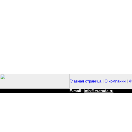
Главная страница
|
О компании
|
Ф
E-mail:
info@rs-trade.ru