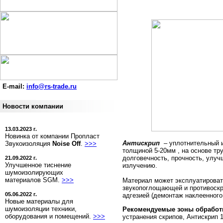
E-mail:
info@rs-trade.ru
Новости компании
13.03.2023 г.
Новинка от компании Пропласт
Антискрип
– уплотнительный и
Звукоизоляция
Noise Off
.
>>>
толщиной 5-20мм , на основе т
долговечность, прочность, улуч
21.09.2022 г.
Улучшенное тиснение
излучению.
шумоизолирующих
материалов SGM.
>>>
Материал может эксплуатировать
звукопоглощающей и противоскр
05.06.2022 г.
адгезией (демонтаж наклеенного
Новые материалы для
шумоизоляции техники,
Рекомендуемые зоны обработ
оборудования и помещений.
>>>
устранения скрипов, Антискрип 1