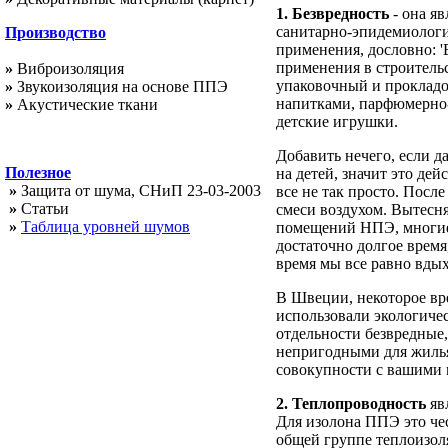
1. Безвредность
- она я
санитарно-эпидемиолог
Производство
применения, дословно: '
применения в строительс
»
Виброизоляция
упаковочный и прокладоч
»
Звукоизоляция на основе ППЭ
напитками, парфюмерно-к
»
Акустические ткани
детские игрушки.
Добавить нечего, если д
Полезное
на детей, значит это де
»
Защита от шума, СНиП 23-03-2003
все не так просто. Посл
»
Статьи
смеси воздухом. Вытесня
»
Таблица уровней шумов
помещений НПЭ, многие 
достаточно долгое время
время мы все равно вдыха
В Швеции, некоторое вре
использовали экологиче
отдельности безвредные
непригодными для жилья
совокупности с вашими 
2. Теплопроводность
яв
Для изолона ППЭ это чес
общей группе теплоизол