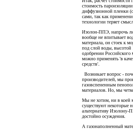
Итак, расчет стоимости
стоимость пароизоляции
диффузионной пленки (с
сами, так как применен
технологии теряет смысл
Изолон-ППЭ, напрочь ли
вообще не впитывает вод
материала, он стоек к м
под слой воды, высотой 
одобрении Российского м
можно применять 'в каче
средств'.
Возникает вопрос - поч
производителей, мы про
газовспененным пенопол
материалов. Но, мы четк
Мы не хотим, ни в коей
существуют некоторые н
альтернативу Изолону-П
достойно осуждения.
А газонаполненный мате