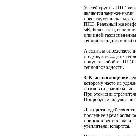
У всей группы НПЭ коэф
являются заниженными. 
преследуют цель выдав ж
ППЭ. Реальный же коэфф
мК. Более того, если вн
или иной газовспененны
теплопроводности вообще
А если вы определяете 
по даче, а исходя из теп
покупая любой из НПЭ в
теплопроводности.
3. Влагопоглощение
- е
которому часто не удел
стекловаты, минеральные
При этом они стремитель
Попробуйте погулять по 
Для противодействия это
последнее время большо
проникновению влаги к 
утеплителя испарятся.