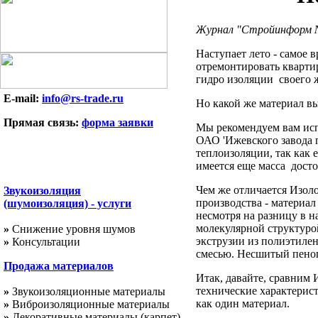
Журнал "Стройинформ №
Наступает лето - самое 
отремонтировать квартир
гидро изоляции своего 
E-mail:
info@rs-trade.ru
Но какой же материал в
Прямая связь:
форма заявки
Мы рекомендуем вам исп
ОАО 'Ижевского завода п
теплоизоляции, так как 
имеется еще масса дост
Чем же отличается Изол
Звукоизоляция
производства - материа
(шумоизоляция) - услуги
несмотря на разницу в 
молекулярной структуро
»
Снижение уровня шумов
экструзии из полиэтиле
»
Консультации
смесью. Несшитый пеноп
Продажа
материалов
Итак, давайте, сравним
технические характерис
»
Звукоизоляционные материалы
как один материал.
»
Виброизоляционные материалы
»
Декоративные материалы (карпет)