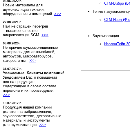
05.06.2022 г.
СГМ-Вибро (Б
Новые материалы для
шумоизоляции техники,
Тепло / звукоизоляц
оборудования и помещений.
>>>
СГМ Изол (Ф с
22.08.2021 г.
Нам не страшен перегрев
– высокое качество
виброизоляции SGM.
>>>
Звукоизоляция.
05.08.2020 г.
ИзолонТейп 30
Негорючие шумоизоляционные
материалы для автомобилей,
автобусов, микроавтобусов,
катеров и яхт.
>>>
31.07.2017 г.
Уважаемые, Клиенты компании!
Уведомляем Вас о повышении
цен на продукцию,
содержащую в своем составе
поролоны и их производные.
>>>
19.07.2017 г.
Продукция нашей компании
делится на виброизоляцию,
звукопоглотители, декоративные
материалы и инструменты
для шумоизоляции.
>>>