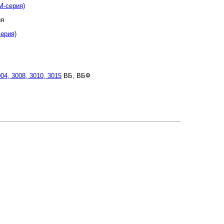
М-серия)
ия
ерия)
04, 3008, 3010, 3015
ВБ, ВБФ