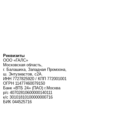
Реквизиты
ООО «ГАЛС»
Московская область,
г. Балашиха, Западная Промзона,
ш. Энтузиастов, с2А.
ИНН 7727825920 / КПП 772001001
ОГРН 11477460079150
Банк «ВТБ 24» (ПАО) г.Москва
р/с 40702810600000140111
к/c 30101810100000000716
БИК 044525716