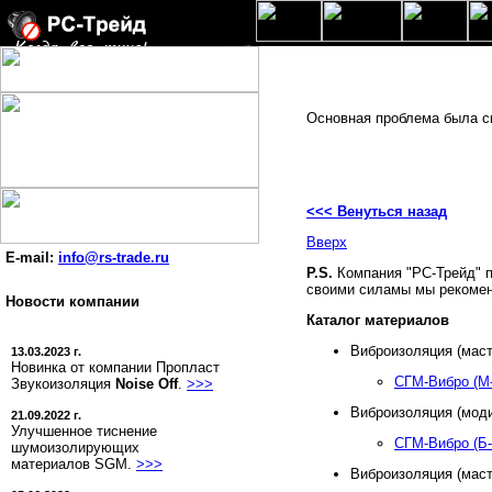
Основная проблема была св
<<< Венуться назад
Вверх
E-mail:
info@rs-trade.ru
P.S.
Компания "РС-Трейд" 
своими силамы мы рекомен
Новости компании
Каталог материалов
Виброизоляция (маст
13.03.2023 г.
Новинка от компании Пропласт
СГМ-Вибро (М-
Звукоизоляция
Noise Off
.
>>>
Виброизоляция (мод
21.09.2022 г.
Улучшенное тиснение
СГМ-Вибро (Б-
шумоизолирующих
материалов SGM.
>>>
Виброизоляция (маст