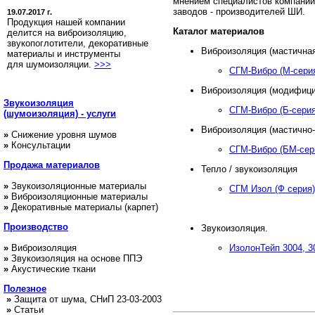
мнением специалистов компании
заводов - производителей ШИ.
19.07.2017 г.
Продукция нашей компании
Каталог материалов
делится на виброизоляцию,
звукопоглотители, декоративные
Виброизоляция (мастичная
материалы и инструменты
для шумоизоляции.
>>>
СГМ-Вибро (М-сери
Виброизоляция (модифици
Звукоизоляция
СГМ-Вибро (Б-серия
(шумоизоляция) - услуги
Виброизоляция (мастично-
»
Снижение уровня шумов
»
Консультации
СГМ-Вибро (БМ-сер
Продажа
материалов
Тепло / звукоизоляция
»
Звукоизоляционные материалы
СГМ Изол (Ф серия)
»
Виброизоляционные материалы
»
Декоративные материалы (карпет)
Производство
Звукоизоляция.
»
Виброизоляция
ИзолонТейп 3004, 3
»
Звукоизоляция на основе ППЭ
»
Акустические ткани
Полезное
»
Защита от шума, СНиП 23-03-2003
»
Статьи