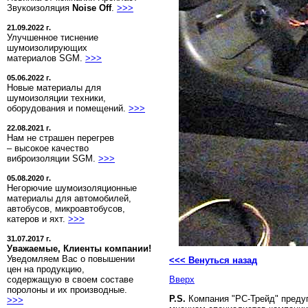
Звукоизоляция
Noise Off
.
>>>
21.09.2022 г.
Улучшенное тиснение
шумоизолирующих
материалов SGM.
>>>
05.06.2022 г.
Новые материалы для
шумоизоляции техники,
оборудования и помещений.
>>>
22.08.2021 г.
Нам не страшен перегрев
– высокое качество
виброизоляции SGM.
>>>
05.08.2020 г.
Негорючие шумоизоляционные
материалы для автомобилей,
автобусов, микроавтобусов,
катеров и яхт.
>>>
31.07.2017 г.
Уважаемые, Клиенты компании!
Уведомляем Вас о повышении
<<< Венуться назад
цен на продукцию,
содержащую в своем составе
Вверх
поролоны и их производные.
P.S.
Компания "РС-Трейд" преду
>>>