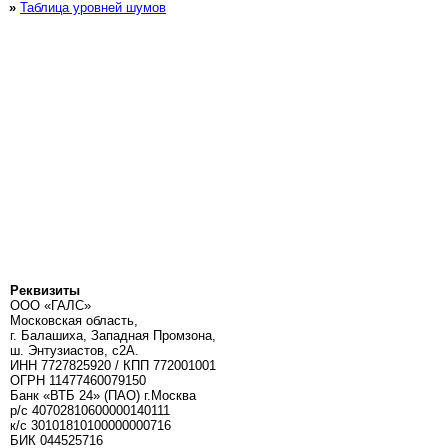
»
Таблица уровней шумов
Реквизиты
ООО «ГАЛС»
Московская область,
г. Балашиха, Западная Промзона,
ш. Энтузиастов, с2А.
ИНН 7727825920 / КПП 772001001
ОГРН 11477460079150
Банк «ВТБ 24» (ПАО) г.Москва
р/с 40702810600000140111
к/c 30101810100000000716
БИК 044525716