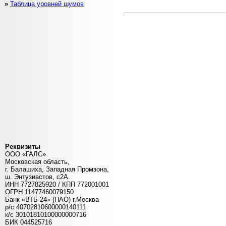
»
Таблица уровней шумов
Реквизиты
ООО «ГАЛС»
Московская область,
г. Балашиха, Западная Промзона,
ш. Энтузиастов, с2А.
ИНН 7727825920 / КПП 772001001
ОГРН 11477460079150
Банк «ВТБ 24» (ПАО) г.Москва
р/с 40702810600000140111
к/c 30101810100000000716
БИК 044525716