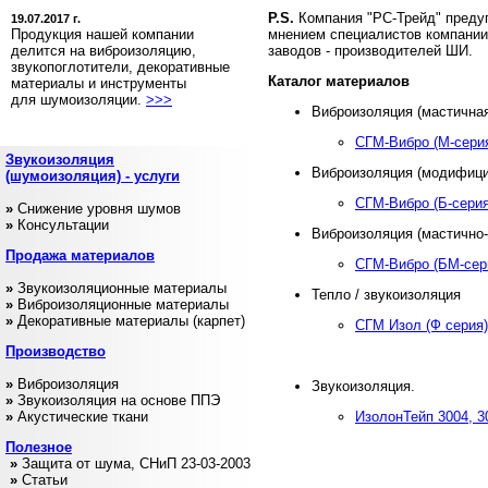
P.S.
Компания "РС-Трейд" преду
19.07.2017 г.
Продукция нашей компании
мнением специалистов компании
делится на виброизоляцию,
заводов - производителей ШИ.
звукопоглотители, декоративные
Каталог материалов
материалы и инструменты
для шумоизоляции.
>>>
Виброизоляция (мастичная
СГМ-Вибро (М-сери
Звукоизоляция
Виброизоляция (модифици
(шумоизоляция) - услуги
СГМ-Вибро (Б-серия
»
Снижение уровня шумов
»
Консультации
Виброизоляция (мастично-
Продажа
материалов
СГМ-Вибро (БМ-сер
»
Звукоизоляционные материалы
Тепло / звукоизоляция
»
Виброизоляционные материалы
»
Декоративные материалы (карпет)
СГМ Изол (Ф серия)
Производство
»
Виброизоляция
Звукоизоляция.
»
Звукоизоляция на основе ППЭ
»
Акустические ткани
ИзолонТейп 3004, 3
Полезное
»
Защита от шума, СНиП 23-03-2003
»
Статьи