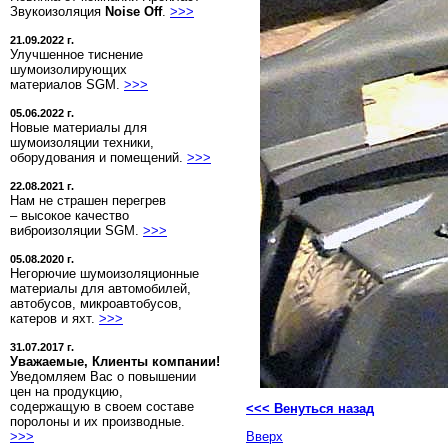
Звукоизоляция
Noise Off
.
>>>
21.09.2022 г.
Улучшенное тиснение
шумоизолирующих
материалов SGM.
>>>
05.06.2022 г.
Новые материалы для
шумоизоляции техники,
оборудования и помещений.
>>>
22.08.2021 г.
Нам не страшен перегрев
– высокое качество
виброизоляции SGM.
>>>
05.08.2020 г.
Негорючие шумоизоляционные
материалы для автомобилей,
автобусов, микроавтобусов,
катеров и яхт.
>>>
31.07.2017 г.
Уважаемые, Клиенты компании!
Уведомляем Вас о повышении
цен на продукцию,
содержащую в своем составе
<<< Венуться назад
поролоны и их производные.
>>>
Вверх