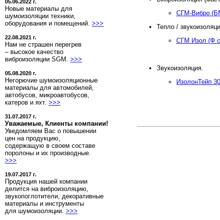
05.06.2022 г.
Новые материалы для
СГМ-Вибро (Б
шумоизоляции техники,
оборудования и помещений.
>>>
Тепло / звукоизоляц
22.08.2021 г.
СГМ Изол (Ф с
Нам не страшен перегрев
– высокое качество
виброизоляции SGM.
>>>
Звукоизоляция.
05.08.2020 г.
Негорючие шумоизоляционные
ИзолонТейп 30
материалы для автомобилей,
автобусов, микроавтобусов,
катеров и яхт.
>>>
31.07.2017 г.
Уважаемые, Клиенты компании!
Уведомляем Вас о повышении
цен на продукцию,
содержащую в своем составе
поролоны и их производные.
>>>
19.07.2017 г.
Продукция нашей компании
делится на виброизоляцию,
звукопоглотители, декоративные
материалы и инструменты
для шумоизоляции.
>>>