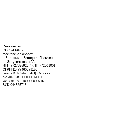
Реквизиты
ООО «ГАЛС»
Московская область,
г. Балашиха, Западная Промзона,
ш. Энтузиастов, с2А.
ИНН 7727825920 / КПП 772001001
ОГРН 11477460079150
Банк «ВТБ 24» (ПАО) г.Москва
р/с 40702810600000140111
к/c 30101810100000000716
БИК 044525716