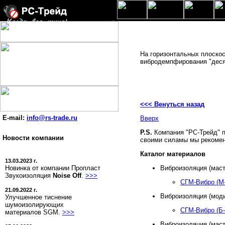
На горизонтальных плоскос
вибродемпфирования "деся
<<< Венуться назад
E-mail:
info@rs-trade.ru
Вверх
P.S.
Компания "РС-Трейд" 
Новости компании
своими силамы мы рекомен
Каталог материалов
13.03.2023 г.
Новинка от компании Пропласт
Виброизоляция (маст
Звукоизоляция
Noise Off
.
>>>
СГМ-Вибро (М-
21.09.2022 г.
Виброизоляция (мод
Улучшенное тиснение
шумоизолирующих
СГМ-Вибро (Б-
материалов SGM.
>>>
Виброизоляция (маст