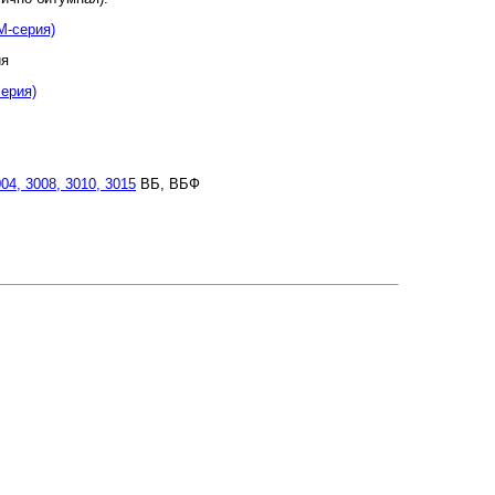
М-серия)
ия
ерия)
04, 3008, 3010, 3015
ВБ, ВБФ