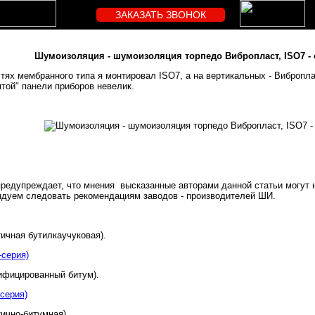
ЗАКАЗАТЬ ЗВОНОК
Шумоизоляция - шумоизоляция торпедо Вибропласт, ISO7 -
тях мембранного типа я монтировал ISO7, а на вертикальных - Виброплас
той" панели приборов невелик.
предупреждает, что мнения высказанные авторами данной статьи могут 
дуем следовать рекомендациям заводов - производителей ШИ.
ичная бутилкаучуковая).
серия)
ифицированный битум).
серия)
ично-битумная).